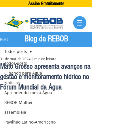
Assine Gratuitamente
Blog da REBOB
Post
Todos posts
31 de mai. de 2024
2 min de leitura
Todos posts
Mato Grosso apresenta avanços na
Olhando para Água
gestão e monitoramento hídrico no
Notícias
Fórum Mundial da Água
Aprendendo com a Água
REBOB Mulher
assembléia
Pavilhão Latino-Americano