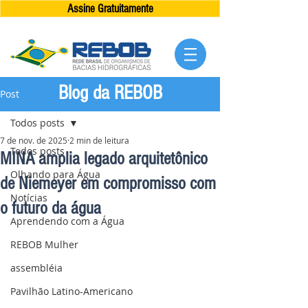
Assine Gratuitamente
Blog da REBOB
Post
Todos posts
7 de nov. de 2025
2 min de leitura
Todos posts
MINA amplia legado arquitetônico
Olhando para Água
de Niemeyer em compromisso com
Notícias
o futuro da água
Aprendendo com a Água
REBOB Mulher
assembléia
Pavilhão Latino-Americano