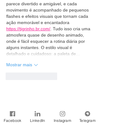
parece divertido e amigável, e cada 
movimento é acompanhado de pequenos 
flashes e efeitos visuais que tornam cada 
ação memorável e encantadora 
https://tigrinho.br.com/
. Tudo isso cria uma 
atmosfera quase de desenho animado, 
onde é fácil esquecer a rotina diária por 
alguns instantes. O estilo visual é 
detalhado e cuidadoso: a paleta de…
Mostrar mais
Curtir
Responder
Facebook
LinkedIn
Instagram
Telegram