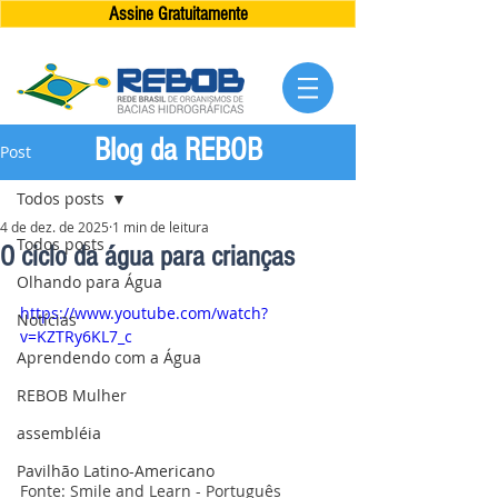
Assine Gratuitamente
Blog da REBOB
Post
Todos posts
4 de dez. de 2025
1 min de leitura
Todos posts
O ciclo da água para crianças
Olhando para Água
https://www.youtube.com/watch?
Notícias
v=KZTRy6KL7_c
Aprendendo com a Água
REBOB Mulher
assembléia
Pavilhão Latino-Americano
Fonte: Smile and Learn - Português