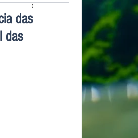
cia das
l das