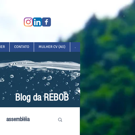
HER
CONTATO
MULHER CV (All)
.
Blog da REBOB
assembléia