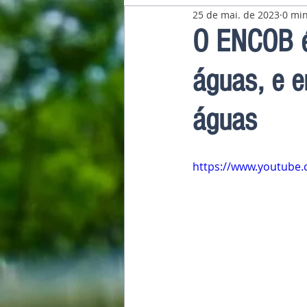
25 de mai. de 2023
0 min
Pavilhão Latino-Americano
O ENCOB é
águas, e e
águas
https://www.youtube