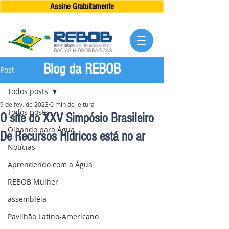
Assine Gratuitamente
Blog da REBOB
Post
Todos posts
9 de fev. de 2023
0 min de leitura
Todos posts
O site do XXV Simpósio Brasileiro
Olhando para Água
De Recursos Hídricos está no ar
Notícias
Aprendendo com a Água
REBOB Mulher
assembléia
Pavilhão Latino-Americano