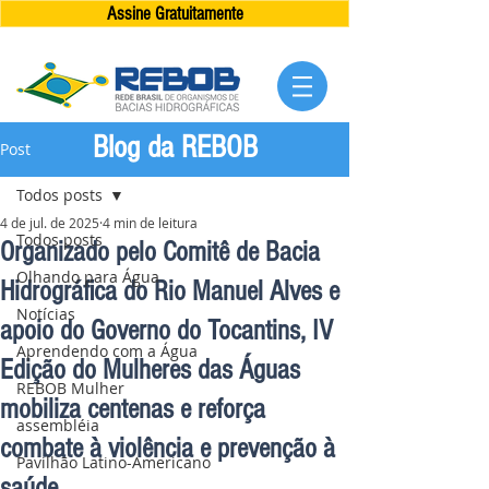
Assine Gratuitamente
Blog da REBOB
Post
Todos posts
4 de jul. de 2025
4 min de leitura
Todos posts
Organizado pelo Comitê de Bacia
Olhando para Água
Hidrográfica do Rio Manuel Alves e
Notícias
apoio do Governo do Tocantins, IV
Aprendendo com a Água
Edição do Mulheres das Águas
REBOB Mulher
mobiliza centenas e reforça
assembléia
combate à violência e prevenção à
Pavilhão Latino-Americano
saúde