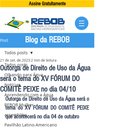
Assine Gratuitamente
Blog da REBOB
Post
Todos posts
21 de set. de 2023
2 min de leitura
Todos posts
Outorga de Direito de Uso da Água
Olhando para Água
será o tema do XV FÓRUM DO
Notícias
COMITÊ PEIXE no dia 04/10
Aprendendo com a Água
Outorga de Direito de Uso da Água será o 
REBOB Mulher
tema do XV FÓRUM DO COMITÊ PEIXE 
assembléia
que acontecerá no dia 04 de outubro
Pavilhão Latino-Americano