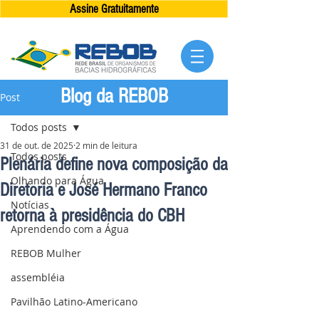
Assine Gratuitamente
Blog da REBOB
Post
Todos posts
31 de out. de 2025
2 min de leitura
Todos posts
Plenária define nova composição da
Olhando para Água
Diretoria e José Hermano Franco
Notícias
retorna à presidência do CBH
Aprendendo com a Água
REBOB Mulher
assembléia
Pavilhão Latino-Americano