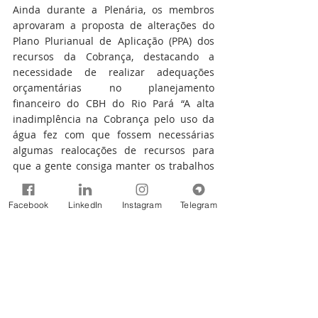
Ainda durante a Plenária, os membros 
aprovaram a proposta de alterações do 
Plano Plurianual de Aplicação (PPA) dos 
recursos da Cobrança, destacando a 
necessidade de realizar adequações 
orçamentárias no planejamento 
financeiro do CBH do Rio Pará “A alta 
inadimplência na Cobrança pelo uso da 
água fez com que fossem necessárias 
algumas realocações de recursos para 
que a gente consiga manter os trabalhos 
do Comitê, sem comprometer nosso 
orçamento financeiro, garantindo a 
Facebook
LinkedIn
Instagram
Telegram
continuidade de todas as nossas ações”, 
explicou Jacqueline Evangelista Fonseca, 
gerente de projetos da Agência Peixe Vivo.
Fonte: CBH Rio Pará
Notícias