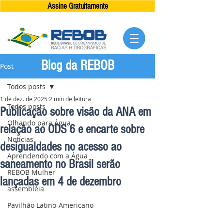
Assine Gratuitamente
Blog da REBOB
Post
Todos posts
1 de dez. de 2025
2 min de leitura
Todos posts
Publicação sobre visão da ANA em
Olhando para Água
relação ao ODS 6 e encarte sobre
Notícias
desigualdades no acesso ao
Aprendendo com a Água
saneamento no Brasil serão
REBOB Mulher
lançadas em 4 de dezembro
assembléia
Pavilhão Latino-Americano