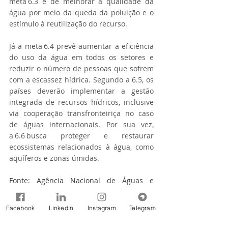
meta 6.3 é de melhorar a qualidade da 
água por meio da queda da poluição e o 
estímulo à reutilização do recurso.  
Já a meta 6.4 prevê aumentar a eficiência 
do uso da água em todos os setores e 
reduzir o número de pessoas que sofrem 
com a escassez hídrica. Segundo a 6.5, os 
países deverão implementar a gestão 
integrada de recursos hídricos, inclusive 
via cooperação transfronteiriça no caso 
de águas internacionais. Por sua vez, 
a 6.6 busca proteger e restaurar 
ecossistemas relacionados à água, como 
aquíferos e zonas úmidas.   
Fonte: Agência Nacional de Águas e 
Saneamento Básico (ANA)
Notícias
Facebook
LinkedIn
Instagram
Telegram