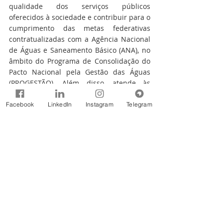
qualidade dos serviços públicos 
oferecidos à sociedade e contribuir para o 
cumprimento das metas federativas 
contratualizadas com a Agência Nacional 
de Águas e Saneamento Básico (ANA), no 
âmbito do Programa de Consolidação do 
Pacto Nacional pela Gestão das Águas 
(PROGESTÃO). Além disso, atende às 
metas estabelecidas pelo Programa 
Nacional de Fortalecimento dos Comitês 
Facebook
LinkedIn
Instagram
Telegram
de Bacias Hidrográficas (PROCOMITÊ).
Fonte: IGARN
Notícias
Comentários