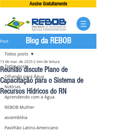
Assine Gratuitamente
Blog da REBOB
Post
Todos posts
13 de mar. de 2025
2 min de leitura
Todos posts
Reunião discute Plano de
Olhando para Água
Capacitação para o Sistema de
Notícias
Recursos Hídricos do RN
Aprendendo com a Água
REBOB Mulher
assembléia
Pavilhão Latino-Americano