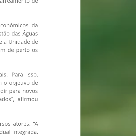
carreamento de 
Econômicos da 
tão das Águas 
e a Unidade de 
m de perto os 
s. Para isso, 
 o objetivo de 
dir para novos 
dos”, afirmou 
sos atores. “A 
dual integrada, 