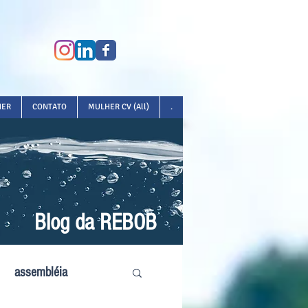
HER
CONTATO
MULHER CV (All)
.
Blog da REBOB
assembléia