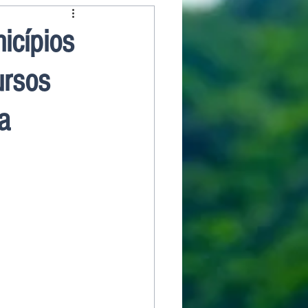
icípios
ursos
a