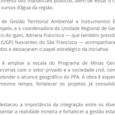
ecimento dos mananciais públicos, além de evitar o 
cursos d’água da região.
 de Gestão Territorial Ambiental e Instrumentos 
pelo, e a coordenadora da Unidade Regional de Ges
sco do Igam, Adriana Francisca — que também presid
s (UGP) Nascentes do São Francisco — acompanhara
dos e destacaram o papel estratégico da iniciativa.
 é ampliar a escala do Programa de Minas Gerai
cerias com o setor privado e a sociedade civil, com
stender o alcance geográfico do PPA. A ideia é expan
mesmo tempo, fortalecer os projetos já consolida
destacou a importância da integração entre os diver
sentar a realidade mineira e fortalecer a gestão esta