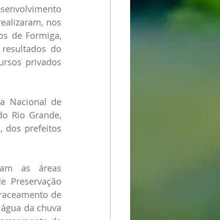
envolvimento 
ealizaram, nos 
os de Formiga, 
resultados do 
rsos privados 
a Nacional de 
o Rio Grande, 
dos prefeitos 
ram as áreas 
e Preservação 
raceamento de 
 água da chuva 