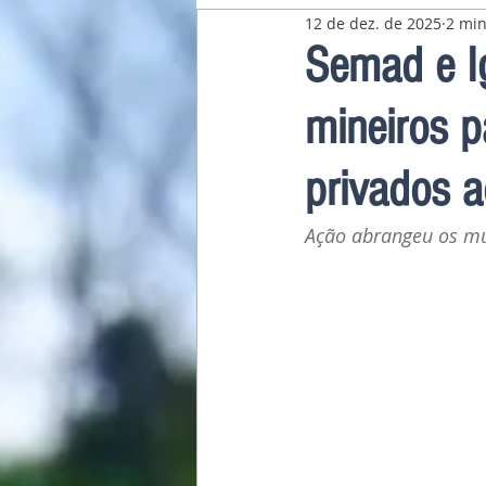
12 de dez. de 2025
2 min
Pavilhão Latino-Americano
Semad e I
mineiros p
privados 
Ação abrangeu os mu