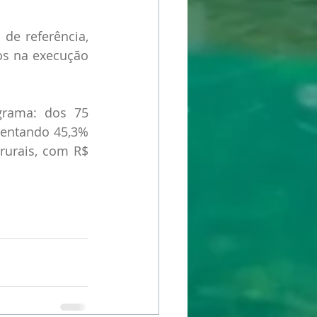
e referência, 
os na execução 
rama: dos 75 
sentando 45,3% 
rurais, com R$ 