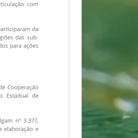
iculação com 
articiparam da 
egiões das sub-
dos para ações 
de Cooperação 
o Estadual de 
gam nº 3.377, 
a elaboração e 