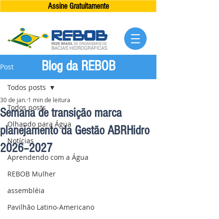
Assine Gratuitamente
Blog da REBOB
Post
Todos posts
30 de jan.
1 min de leitura
Todos posts
Semana de transição marca
Olhando para Água
planejamento da Gestão ABRHidro
Notícias
2026–2027
Aprendendo com a Água
REBOB Mulher
assembléia
Pavilhão Latino-Americano