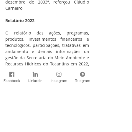
dezembro de 2033”, reforçou Cláudio 
Carneiro.
Relatório 2022
O relatório das ações, programas, 
produtos, investimentos financeiros e 
tecnológicos, participações, tratativas em 
andamento e demais informações da 
gestão da Secretaria do Meio Ambiente e 
Recursos Hídricos do Tocantins em 2022, 
foi encaminhado à apreciação do Governo 
do Estado e posteriormente será 
Facebook
LinkedIn
Instagram
Telegram
publicado na íntegra no site do Órgão.