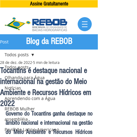
Assine Gratuitamente
Blog da REBOB
Post
Todos posts
28 de dez. de 2022
5 min de leitura
Todos posts
Tocantins é destaque nacional e
Olhando para Água
internacional na gestão do Meio
Notícias
Ambiente e Recursos Hídricos em
Aprendendo com a Água
2022
REBOB Mulher
Governo do Tocantins ganha destaque no 
assembléia
âmbito nacional e internacional na gestão 
Pavilhão Latino-Americano
do Meio Ambiente e Recursos Hídricos 