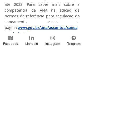
até 2033. Para saber mais sobre a 
competência da ANA na edição de 
normas de referência para regulação do 
saneamento, acesse a 
página 
www.gov.br/ana/assuntos/sanea
mento-basico
.   
Facebook
LinkedIn
Instagram
Telegram
Fonte: Agência Nacional de Águas e 
Saneamento Básico (ANA)
Notícias
Comentários