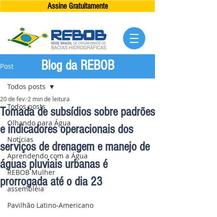
Assine Gratuitamente
Blog da REBOB
Post
Todos posts
20 de fev.
2 min de leitura
Todos posts
Tomada de subsídios sobre padrões
Olhando para Água
e indicadores operacionais dos
Notícias
serviços de drenagem e manejo de
Aprendendo com a Água
águas pluviais urbanas é
REBOB Mulher
prorrogada até o dia 23
assembléia
Pavilhão Latino-Americano