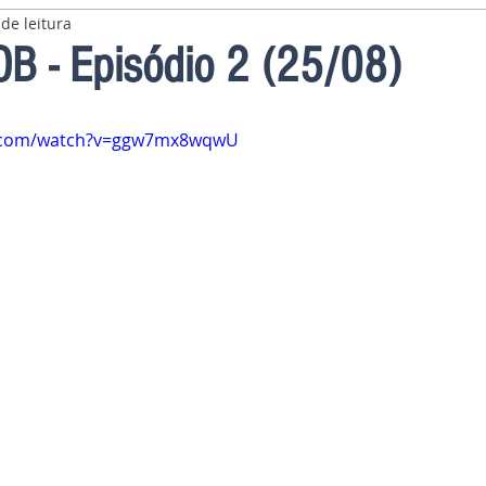
de leitura
B - Episódio 2 (25/08)
e.com/watch?v=ggw7mx8wqwU