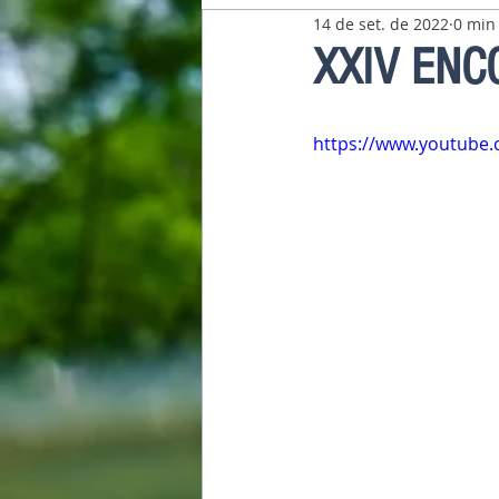
14 de set. de 2022
0 min 
Pavilhão Latino-Americano
XXIV ENCO
https://www.youtub