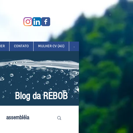
HER
CONTATO
MULHER CV (All)
.
Blog da REBOB
assembléia