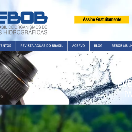
Assine Gratuitamente
VENTOS
REVISTA ÁGUAS DO BRASIL
ACERVO
BLOG
REBOB MUL
EVE
PA