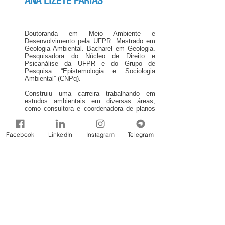
ANA LIZETE FARIAS
Doutoranda em Meio Ambiente e
Desenvolvimento pela UFPR. Mestrado em
Geologia Ambiental. Bacharel em Geologia.
Pesquisadora do Núcleo de Direito e
Psicanálise da UFPR e do Grupo de
Pesquisa “Epistemologia e Sociologia
Ambiental” (CNPq).
Construiu uma carreira trabalhando em
estudos ambientais em diversas áreas,
como consultora e coordenadora de planos
de manejo de áreas protegidas, avaliações
de impacto ambiental, relatórios de
especialistas técnicos e auditorias
Facebook
LinkedIn
Instagram
Telegram
ambientais. Trabalhou para o Programa das
Nações Unidas para o Desenvolvimento
(PNUD) e Banco Interamericano de
Desenvolvimento (IABD) e agências federais
como Instituto Nacional de Colonização e
Reforma Agrária (INCRA), Ministério do Meio
Ambiente (MMA) e Instituto Brasileiro de
Meio Ambiente e Recursos Naturais
(IBAMA). Além disso, possui experiência
com estudos socioambientais para
instituições do terceiro setor e financeiras
(Banco Real e Grupo SANTANDER: