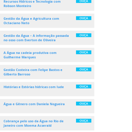
Recursos Hídricos e Tecnologia com
OUÇA
Robson Monteiro
Gestão da Água e Agricultura com
OUÇA
Octaciano Neto
Gestão da Água – A informação passada
OUÇA
no osso com Everton de Oliveira
A Água na cadeia produtiva com
OUÇA
Guilherme Marques
Gestão Costeira com Felipe Bastos e
OUÇA
Gilberto Barroso
Histórias e Estórias hídricas com Iude
OUÇA
Água e Gênero com Daniela Nogueira
OUÇA
Cobrança pelo uso da Água no Rio de
OUÇA
Janeiro com Moema Acserald