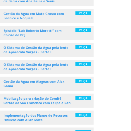
de Bacia com Ana Paula e Senisi
Gestão da Água em Mato Grosso com
OUÇA
Leonice e Noquelli
Episódio “Luiz Roberto Moretti” com
OUÇA
Chicão do PCJ
O Sistema de Gestão da Água pela lente
OUÇA
da Aparecida Vargas – Parte II
O Sistema de Gestão da Água pela lente
OUÇA
da Aparecida Vargas – Parte I
Gestão da Água em Alagoas com Alex
OUÇA
Gama
Mobilização para criação do Comitê
OUÇA
Sertão do São Francisco com Felipe e Rani
Implementação dos Planos de Recursos
OUÇA
Hídricos com Allan Mota