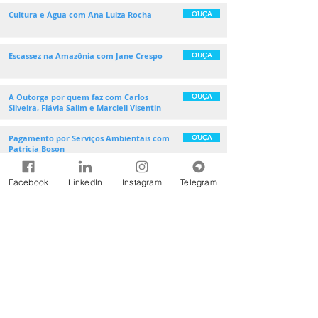
Cultura e Água com Ana Luiza Rocha
OUÇA
Escassez na Amazônia com Jane Crespo
OUÇA
A Outorga por quem faz com Carlos
OUÇA
Silveira, Flávia Salim e Marcieli Visentin
Pagamento por Serviços Ambientais com
OUÇA
Patricia Boson
O início do FNCBHs com Viviane Nabinger
OUÇA
Facebook
LinkedIn
Instagram
Telegram