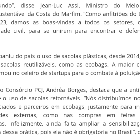
do”, disse Jean-Luc Assi, Ministro do Meio
stentável da Costa do Marfim. “Como anfitriões do 
23, damos as boas-vindas a todos os setores, d
de civil, para se unirem para encontrar e defend
aniu do país o uso de sacolas plásticas, desde 2014
sacolas reutilizáveis, como as ecobags. A maior ci
rmou no celeiro de startups para o combate à poluição
do Consórcio PCJ, Andréa Borges, destaca que a ent
o uso de sacolas retornáveis. “Nós distribuímos no
ciados e parceiros em ecobags, justamente para inc
ades externas, como nas compras em feiras l
, infelizmente, ainda falta ampliar a sensibilizaç
dessa prática, pois ela não é obrigatória no Brasil”,