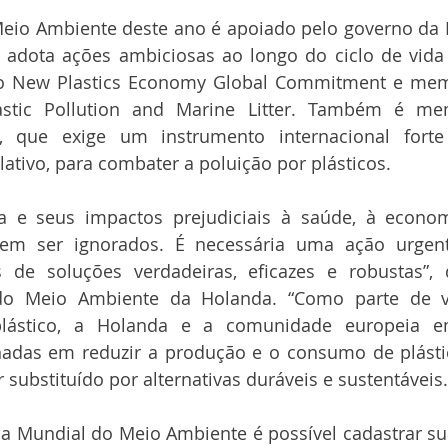
eio Ambiente deste ano é apoiado pelo governo da H
adota ações ambiciosas ao longo do ciclo de vida d
 do New Plastics Economy Global Commitment e mem
astic Pollution and Marine Litter. Também é me
n, que exige um instrumento internacional forte
lativo, para combater a poluição por plásticos.
ca e seus impactos prejudiciais à saúde, à econo
em ser ignorados. É necessária uma ação urgen
de soluções verdadeiras, eficazes e robustas”, d
 do Meio Ambiente da Holanda. “Como parte de vár
plástico, a Holanda e a comunidade europeia em
das em reduzir a produção e o consumo de plástico
substituído por alternativas duráveis ​​e sustentáveis.
Dia Mundial do Meio Ambiente é possível cadastrar sua