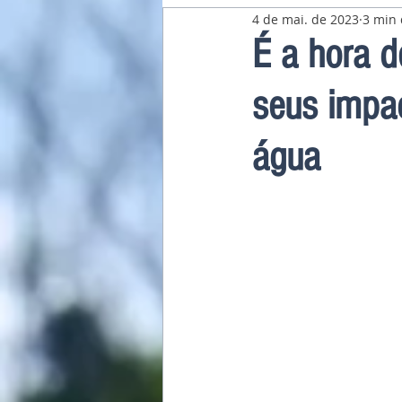
4 de mai. de 2023
3 min 
Pavilhão Latino-Americano
É a hora d
seus impa
água