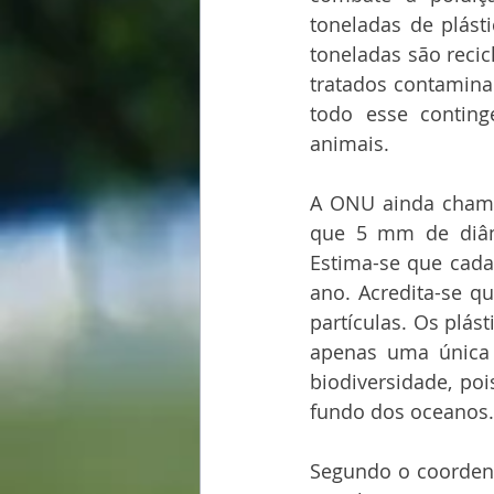
toneladas de plást
toneladas são recic
tratados contamina
todo esse conting
animais.
A ONU ainda chama 
que 5 mm de diâme
Estima-se que cada
ano. Acredita-se q
partículas. Os plás
apenas uma única 
biodiversidade, po
fundo dos oceanos.
Segundo o coordenad