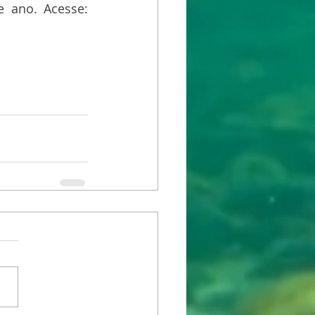
ações programadas para a data e que dialoguem com o tema desse ano. Acesse: 