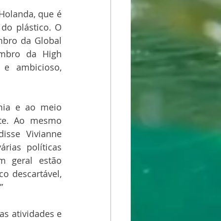
olanda, que é 
o plástico. O 
bro da Global 
mbro da High 
 e ambicioso, 
mia e ao meio 
te. Ao mesmo 
isse Vivianne 
ias políticas 
 geral estão 
 descartável, 
”
s atividades e 