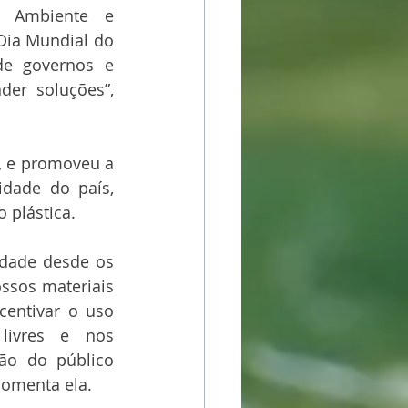
 Ambiente e 
Dia Mundial do 
e governos e 
er soluções”, 
, e promoveu a 
dade do país, 
 plástica.
idade desde os 
ssos materiais 
entivar o uso 
ivres e nos 
ão do público 
 comenta ela.