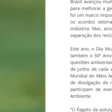
Brasil avançou mui
para melhorar a ges
foi um marco import
os acordos setori
indústria. Mas, ai
separação dos resíd
Este ano, o Dia Mu
também o 50º Anive
questões ambientai
de junho de cada a
Mundial do Meio Am
de divulgação do 
participam de even
Ambiente.
“O flagelo da polu