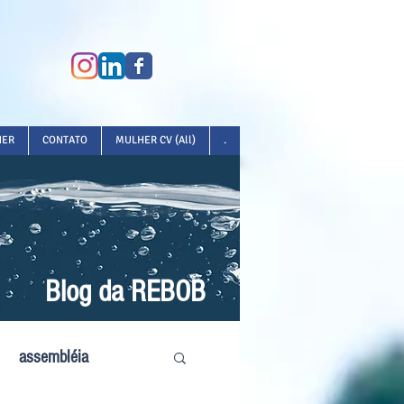
HER
CONTATO
MULHER CV (All)
.
Blog da REBOB
assembléia