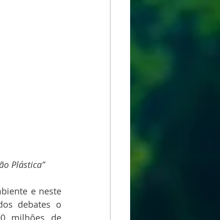
o Plástica”
iente e neste 
os debates o 
0 milhões de 