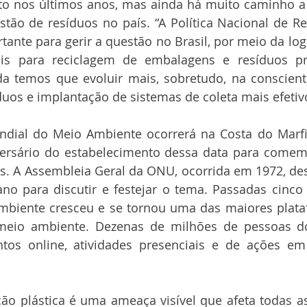
to nos últimos anos, mas ainda há muito caminho a 
tão de resíduos no país. “A Política Nacional de Re
ante para gerir a questão no Brasil, por meio da logís
ais para reciclagem de embalagens e resíduos pr
nda temos que evoluir mais, sobretudo, na conscient
uos e implantação de sistemas de coleta mais efetivo
ndial do Meio Ambiente ocorrerá na Costa do Marfim
rsário do estabelecimento dessa data para comemo
s. A Assembleia Geral da ONU, ocorrida em 1972, des
no para discutir e festejar o tema. Passadas cinco
biente cresceu e se tornou uma das maiores plataf
meio ambiente. Dezenas de milhões de pessoas d
tos online, atividades presenciais e de ações em
ição plástica é uma ameaça visível que afeta todas 