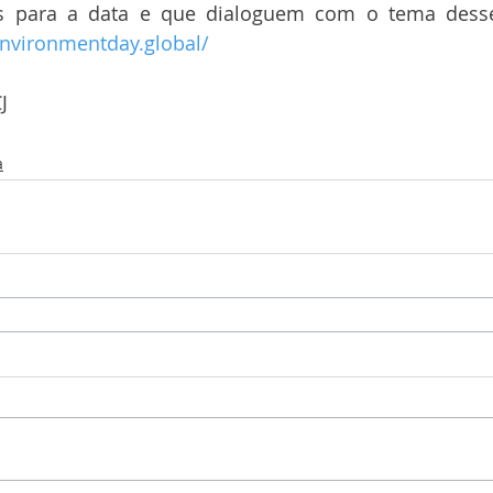
nvironmentday.global/
J
a