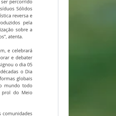
ser percorrido 
síduos Sólidos 
tica reversa e 
oduzidos pela 
ização sobre a 
s”, atenta.
, e celebrará 
rar e debater 
ignou o dia 05 
 décadas o Dia 
ormas globais 
o mundo todo 
 prol do Meio 
as comunidades 