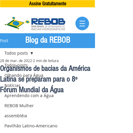
Assine Gratuitamente
Blog da REBOB
Post
Todos posts
28 de mar. de 2022
2 min de leitura
Todos posts
Organismos de bacias da América
Olhando para Água
Latina se preparam para o 8º
Notícias
Fórum Mundial da Água
Aprendendo com a Água
REBOB Mulher
assembléia
Pavilhão Latino-Americano