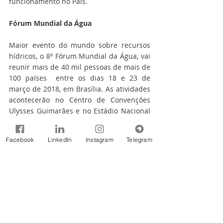
funcionamento no País.
Fórum Mundial da Água
Maior evento do mundo sobre recursos 
hídricos, o 8º Fórum Mundial da Água, vai 
reunir mais de 40 mil pessoas de mais de 
100 países  entre os dias 18 e 23 de 
março de 2018, em Brasília. As atividades 
acontecerão no Centro de Convenções 
Ulysses Guimarães e no Estádio Nacional 
Mané Garrincha. As inscrições para o 
Fórum já estão abertas. 
Facebook
LinkedIn
Instagram
Telegram
Fonte: Agência Nacional de Águas - ANA
Tags:
Notícias
2017
Notícias