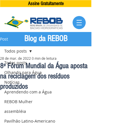
Assine Gratuitamente
Blog da REBOB
Post
Todos posts
28 de mar. de 2022
3 min de leitura
Todos posts
8º Fórum Mundial da Água aposta
Olhando para Água
na reciclagem dos resíduos
Notícias
produzidos
Aprendendo com a Água
REBOB Mulher
assembléia
Pavilhão Latino-Americano