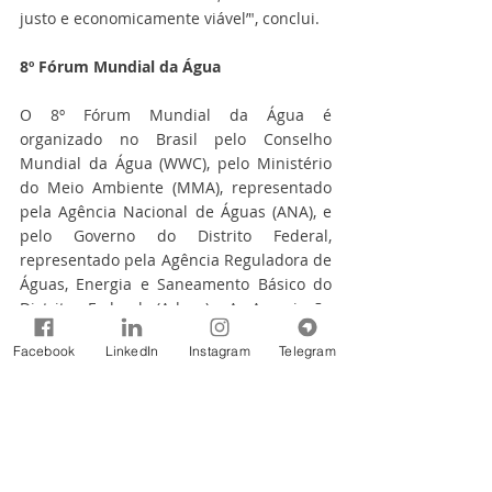
justo e economicamente viável’", conclui. 
8º Fórum Mundial da Água
O 8º Fórum Mundial da Água é 
organizado no Brasil pelo Conselho 
Mundial da Água (WWC), pelo Ministério 
do Meio Ambiente (MMA), representado 
pela Agência Nacional de Águas (ANA), e 
pelo Governo do Distrito Federal, 
representado pela Agência Reguladora de 
Águas, Energia e Saneamento Básico do 
Distrito Federal (Adasa). A Associação 
Brasileira da Infraestrutura e Indústrias 
Facebook
LinkedIn
Instagram
Telegram
de Base (Abdib) é integrante do Comitê 
Organizador Nacional (CON).
As sete edições anteriores foram 
realizadas em Marrakesh (Marrocos, 
1997), Haia (Holanda, 2000), Kyoto (Japão, 