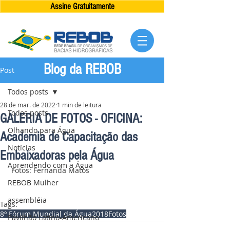
Assine Gratuitamente
Blog da REBOB
Post
Todos posts
28 de mar. de 2022
1 min de leitura
Todos posts
GALERIA DE FOTOS - OFICINA:
Olhando para Água
Academia de Capacitação das
Notícias
Embaixadoras pela Água
Aprendendo com a Água
 Fotos: Fernanda Matos
REBOB Mulher
assembléia
Tags:
8º Fórum Mundial da Água
2018
Fotos
Pavilhão Latino-Americano