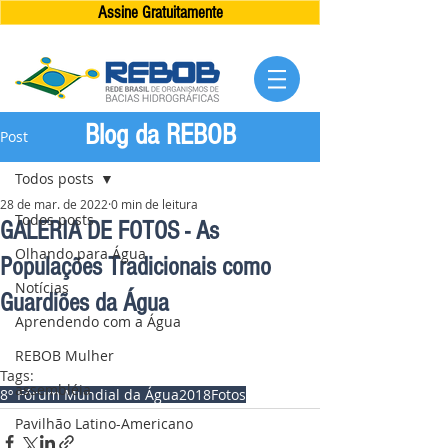
Assine Gratuitamente
Blog da REBOB
Post
Todos posts
28 de mar. de 2022
0 min de leitura
Todos posts
GALERIA DE FOTOS - As
Olhando para Água
Populações Tradicionais como
Notícias
Guardiões da Água
Aprendendo com a Água
REBOB Mulher
Tags:
assembléia
8º Fórum Mundial da Água
2018
Fotos
Pavilhão Latino-Americano