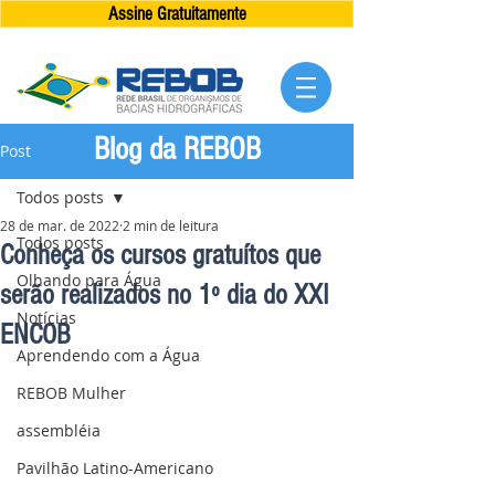
Assine Gratuitamente
Blog da REBOB
Post
Todos posts
28 de mar. de 2022
2 min de leitura
Todos posts
Conheça os cursos gratuítos que
Olhando para Água
serão realizados no 1º dia do XXI
Notícias
ENCOB
Aprendendo com a Água
REBOB Mulher
assembléia
Pavilhão Latino-Americano