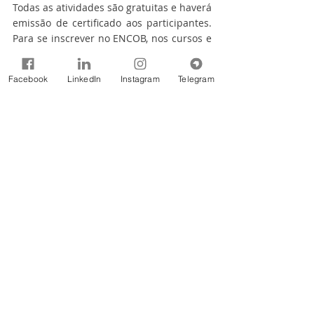
Todas as atividades são gratuitas e haverá 
emissão de certificado aos participantes. 
Para se inscrever no ENCOB, nos cursos e 
saber mais detalhes sobre o evento 
acesse o site: 
Facebook
LinkedIn
Instagram
Telegram
https://www.encob.org/encob2019
Tags:
Notícias
2019
MainNews
295
Comentários
Escreva um comentário