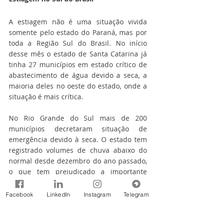
A estiagem não é uma situação vivida 
somente pelo estado do Paraná, mas por 
toda a Região Sul do Brasil. No início 
desse mês o estado de Santa Catarina já 
tinha 27 municípios em estado crítico de 
abastecimento de água devido a seca, a 
maioria deles no oeste do estado, onde a 
situação é mais crítica.
No Rio Grande do Sul mais de 200 
municípios decretaram situação de 
emergência devido à seca. O estado tem 
registrado volumes de chuva abaixo do 
normal desde dezembro do ano passado, 
o que tem prejudicado a importante 
produção agrícola da região. Na capital 
gaúcha, Porto Alegre, só foram registrados 
Facebook
LinkedIn
Instagram
Telegram
22.9 mm de chuva no mês de março, 75% 
abaixo da média histórica do mês.