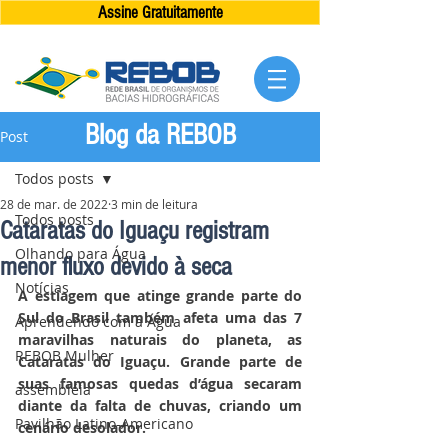
Assine Gratuitamente
Blog da REBOB
Post
Todos posts
28 de mar. de 2022
3 min de leitura
Todos posts
Cataratas do Iguaçu registram
Olhando para Água
menor fluxo devido à seca
Notícias
A estiagem que atinge grande parte do 
Sul do Brasil também afeta uma das 7 
Aprendendo com a Água
maravilhas naturais do planeta, as 
REBOB Mulher
Cataratas do Iguaçu. Grande parte de 
suas famosas quedas d’água secaram 
assembléia
diante da falta de chuvas, criando um 
Pavilhão Latino-Americano
cenário desolador.