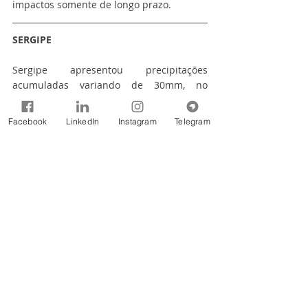
impactos somente de longo prazo.
SERGIPE
Sergipe apresentou precipitações 
acumuladas variando de 30mm, no 
Sertão, a 300mm, no litoral. As maiores 
chuvas de maio ocorreram no sul e centro 
Facebook
LinkedIn
Instagram
Telegram
do estado, enquanto os menores volumes 
ocorreram no oeste. Devido ao acumulado 
mensal e dos meses anteriores, houve 
manutenção da área sem seca no sul do 
estado e diminuição da área com seca 
moderada no centro de Sergipe. A seca se 
apresenta com intensidade variando de 
fraca a moderada no centro-norte 
sergipano e os impactos são somente de 
longo prazo.
TOCANTINS