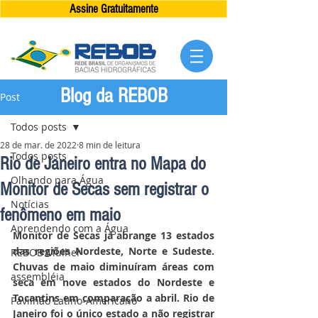
Assine Gratuitamente
Blog da REBOB
Post
Todos posts
28 de mar. de 2022
8 min de leitura
Todos posts
Rio de Janeiro entra no Mapa do
Olhando para Água
Monitor de Secas sem registrar o
Notícias
fenômeno em maio
Aprendendo com a Água
Monitor de Secas já abrange 13 estados 
das regiões Nordeste, Norte e Sudeste. 
REBOB Mulher
Chuvas de maio diminuíram áreas com 
assembléia
seca em nove estados do Nordeste e 
Tocantins em comparação a abril. Rio de 
Pavilhão Latino-Americano
Janeiro foi o único estado a não registrar 