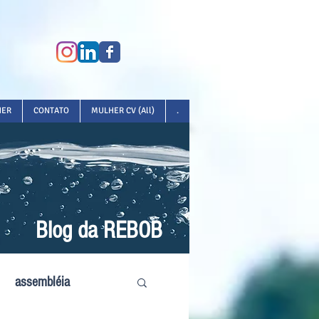
HER
CONTATO
MULHER CV (All)
.
Blog da REBOB
assembléia