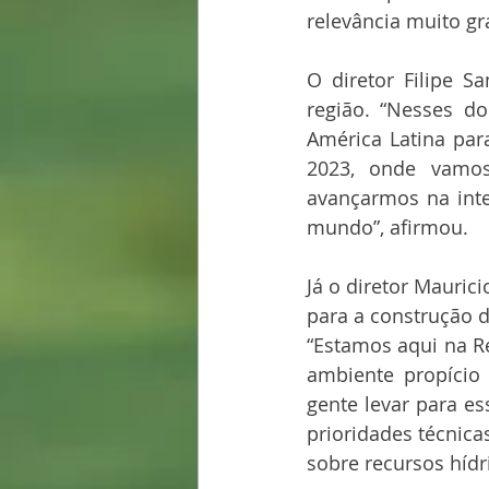
relevância muito gr
O diretor Filipe S
região. “Nesses do
América Latina par
2023, onde vamos
avançarmos na inte
mundo”, afirmou. 
Já o diretor Mauric
para a construção 
“Estamos aqui na R
ambiente propício 
gente levar para e
prioridades técnica
sobre recursos hídri