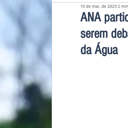
10 de mai. de 2023
2 min
Pavilhão Latino-Americano
ANA parti
serem deb
da Água