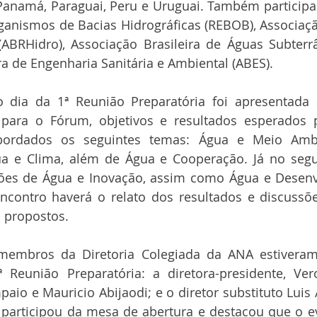
Panamá, Paraguai, Peru e Uruguai. Também participa
ganismos de Bacias Hidrográficas (REBOB), Associação
(ABRHidro), Associação Brasileira de Águas Subterr
ra de Engenharia Sanitária e Ambiental (ABES).
 dia da 1ª Reunião Preparatória foi apresentada 
 para o Fórum, objetivos e resultados esperados p
rdados os seguintes temas: Água e Meio Ambi
a e Clima, além de Água e Cooperação. Já no segu
ões de Água e Inovação, assim como Água e Desenv
contro haverá o relato dos resultados e discussõe
s propostos.
membros da Diretoria Colegiada da ANA estiveram
 Reunião Preparatória: a diretora-presidente, Vero
paio e Mauricio Abijaodi; e o diretor substituto Luis
e participou da mesa de abertura e destacou que o e