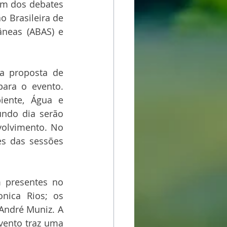
m dos debates 
 Brasileira de 
âneas (ABAS) e 
a proposta de 
ara o evento. 
ente, Água e 
ndo dia serão 
olvimento. No 
s das sessões 
 presentes no 
nica Rios; os 
 André Muniz. A 
vento traz uma 