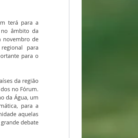
m terá para a 
 no âmbito da 
m novembro de 
egional para 
rtante para o 
íses da região 
idos no Fórum. 
no da Água, um 
ática, para a 
nidade aquelas 
 grande debate 