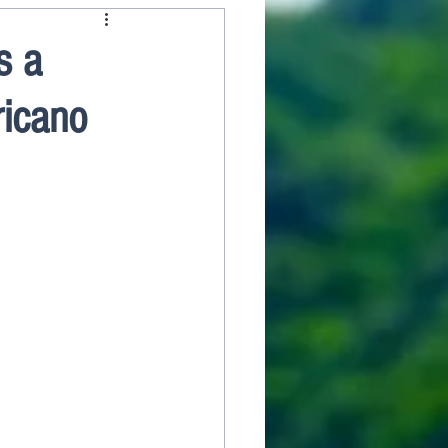
s a
ricano