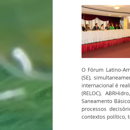
O Fórum Latino-Am
(SE), simultaneame
internacional é re
(RELOC), ABRHidr
Saneamento Básico.
processos decisór
contextos político, t