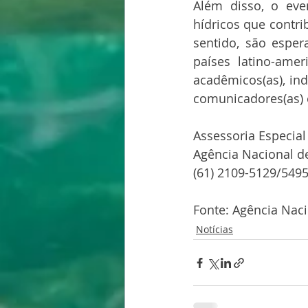
Além disso, o even
hídricos que contr
sentido, são esper
países latino-ameri
acadêmicos(as), ind
comunicadores(as) e
Assessoria Especia
Agência Nacional d
(61) 2109-5129/549
Fonte: Agência Nac
Notícias