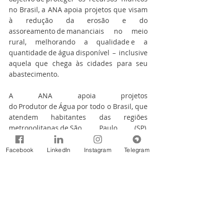
no Brasil, a ANA apoia projetos que visam 
à redução da erosão e do 
assoreamento de mananciais no meio 
rural, melhorando a qualidade e a 
quantidade de água disponível – inclusive 
aquela que chega às cidades para seu 
abastecimento.  
A ANA apoia projetos 
do Produtor de Água por todo o Brasil, que 
atendem habitantes das regiões 
metropolitanas de São Paulo (SP), 
Rio de Janeiro (RJ), Brasília (DF), Goiânia 
(GO), Campo Grande (MS), Palmas (TO), Rio 
Facebook
LinkedIn
Instagram
Telegram
Branco (AC), entre outras regiões. Esses 
projetos contam com apoio de diversos 
parceiros, como prefeituras, 
comitês de bacias hidrográficas, 
universidades, organizações não 
governamentais (ONGs), empresas 