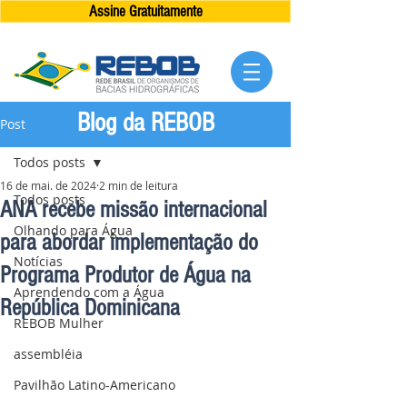
Assine Gratuitamente
Blog da REBOB
Post
Todos posts
16 de mai. de 2024
2 min de leitura
Todos posts
ANA recebe missão internacional
Olhando para Água
para abordar implementação do
Notícias
Programa Produtor de Água na
Aprendendo com a Água
República Dominicana
REBOB Mulher
assembléia
Pavilhão Latino-Americano