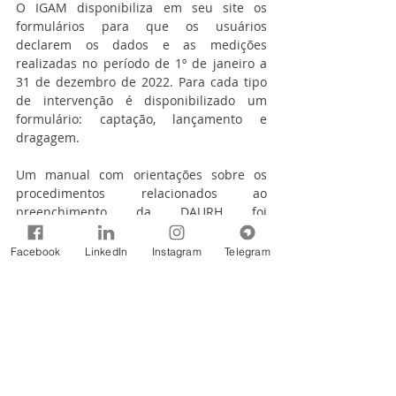
O IGAM disponibiliza em seu site os 
formulários para que os usuários 
declarem os dados e as medições 
realizadas no período de 1º de janeiro a 
31 de dezembro de 2022. Para cada tipo 
de intervenção é disponibilizado um 
formulário: captação, lançamento e 
dragagem.
Um manual com orientações sobre os 
procedimentos relacionados ao 
preenchimento da DAURH foi 
disponibilizado no site do IGAM. Para 
mais informações acesse o 
site do 
Facebook
LinkedIn
Instagram
Telegram
Instituto
!
Inadimplência na bacia do Rio das Velhas
O não pagamento dos recursos da 
Cobrança pelo Uso da Água na bacia do 
Rio das Velhas tem gerado um alerta. No 