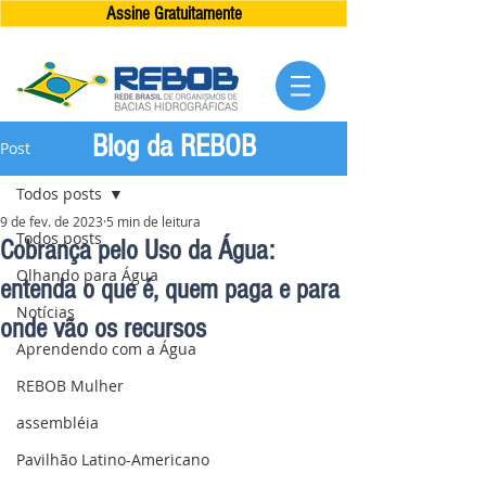
Assine Gratuitamente
Blog da REBOB
Post
Todos posts
9 de fev. de 2023
5 min de leitura
Todos posts
Cobrança pelo Uso da Água:
Olhando para Água
entenda o que é, quem paga e para
Notícias
onde vão os recursos
Aprendendo com a Água
REBOB Mulher
assembléia
Pavilhão Latino-Americano