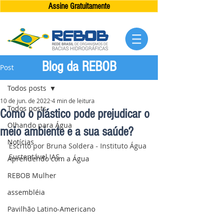
Assine Gratuitamente
Blog da REBOB
Post
Todos posts
10 de jun. de 2022
4 min de leitura
Todos posts
Como o plástico pode prejudicar o
Olhando para Água
meio ambiente e a sua saúde?
Notícias
Escrito por Bruna Soldera - Instituto Água 
Sustentável IAS
Aprendendo com a Água
REBOB Mulher
assembléia
Pavilhão Latino-Americano