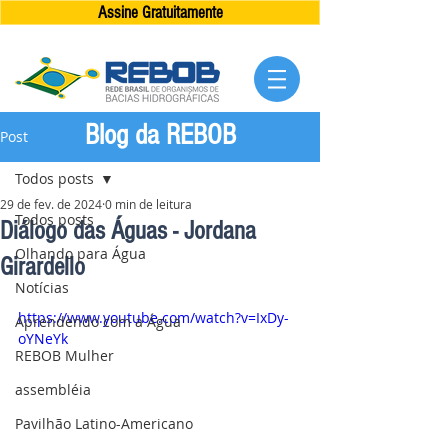
Assine Gratuitamente
Blog da REBOB
Post
Todos posts
29 de fev. de 2024
0 min de leitura
Todos posts
Diálogo das Águas - Jordana
Olhando para Água
Girardello
Notícias
https://www.youtube.com/watch?v=IxDy-
Aprendendo com a Água
oYNeYk
REBOB Mulher
assembléia
Pavilhão Latino-Americano