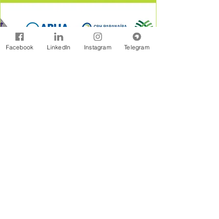
Facebook
LinkedIn
Instagram
Telegram
A Rede Brasil de Organismos de Bacias
Hidrográficas - REBOB é uma entidade sem
fins lucrativos constituída na forma jurídicos de
Associação Civil, formada por associações e
consórcios de municípios, associações de
usuários, comitês de bacia e outras
organizações afins, estabelecidas em âmbito
de bacias hidrográficas.
Assine Gratuitamente