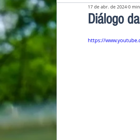
17 de abr. de 2024
0 min
Pavilhão Latino-Americano
Diálogo d
https://www.youtube