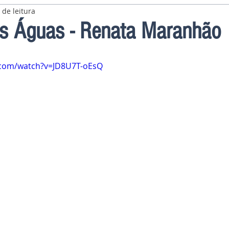
 de leitura
as Águas - Renata Maranhão
.com/watch?v=JD8U7T-oEsQ