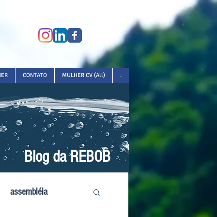
HER
CONTATO
MULHER CV (All)
.
Blog da REBOB
assembléia