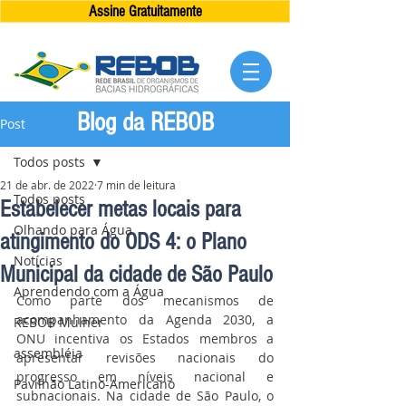
Assine Gratuitamente
Blog da REBOB
Post
Todos posts
21 de abr. de 2022
7 min de leitura
Todos posts
Estabelecer metas locais para
Olhando para Água
atingimento do ODS 4: o Plano
Notícias
Municipal da cidade de São Paulo
Aprendendo com a Água
Como parte dos mecanismos de 
acompanhamento da Agenda 2030, a 
REBOB Mulher
ONU incentiva os Estados membros a 
assembléia
apresentar revisões nacionais do 
progresso em níveis nacional e 
Pavilhão Latino-Americano
subnacionais. Na cidade de
 São Paulo, o 