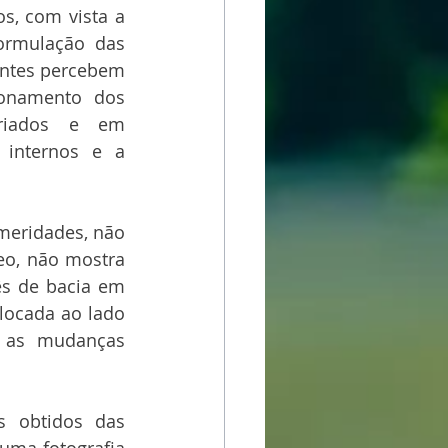
s, com vista a 
ormulação das 
antes percebem 
onamento dos 
riados e em 
internos e a 
meridades, não 
o, não mostra 
s de bacia em 
locada ao lado 
 as mudanças 
s obtidos das 