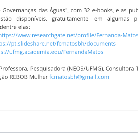
de Governanças das Águas", com 32 e-books, e as pub
tão disponíveis, gratuitamente, em algumas pl
entre elas: 
https://www.researchgate.net/profile/Fernanda-Mato
tps://pt.slideshare.net/fcmatosbh/documents
ps://ufmg.academia.edu/FernandaMatos
Professora, Pesquisadora (NEOS/UFMG), Consultora Té
eção REBOB Mulher 
fcmatosbh@gmail.com