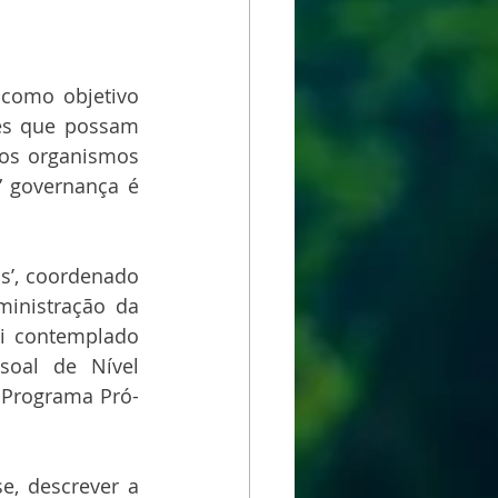
como objetivo 
es que possam 
os organismos 
 governança é 
s’, coordenado 
inistração da 
i contemplado 
oal de Nível 
 Programa Pró-
e, descrever a 