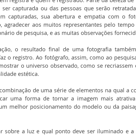
em registra e quem é registrado. Parte da beleza de 
ser capturada ou das pessoas que serão retratadas,
em capturadas, sua abertura e empatia com o fotó
o, agradecer aos muitos representantes pelo tempo 
onário de pesquisa, e as muitas observações forneci
ação, o resultado final de uma fotografia també
az o registro. Ao fotógrafo, assim, como ao pesquis
ostrar o universo observado, como se recriassem 
lidade estética. 
 combinação de uma série de elementos na qual a c
car uma forma de tornar a imagem mais atrativa
 um melhor posicionamento do modelo ou da paisa
lar sobre a luz e qual ponto deve ser iluminado e a