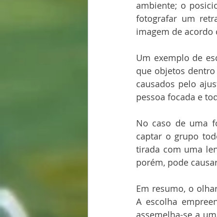
ambiente; o posici
fotografar um retr
imagem de acordo co
Um exemplo de esco
que objetos dentro
causados pelo aju
pessoa focada e tod
No caso de uma fo
captar o grupo tod
tirada com uma lent
porém, pode causar
Em resumo, o olhar 
A escolha empreen
assemelha-se a uma