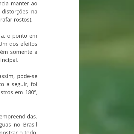
ncia manter ao 
distorções na 
far rostos). 
a, o ponto em 
m dos efeitos 
tém somente a 
ncipal. 
ssim, pode-se 
 a seguir, foi 
stros em 180º, 
 empreendidas. 
uas no Brasil 
ostrar o todo, 