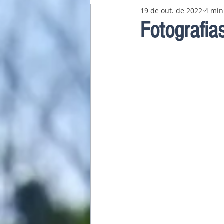
19 de out. de 2022
4 min
Pavilhão Latino-Americano
Fotografia