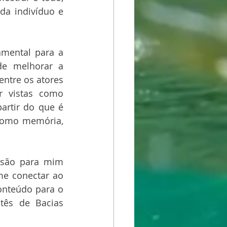
a indivíduo e 
amental para a 
de melhorar a 
ntre os atores 
r vistas como 
rtir do que é 
 como memória, 
 são para mim 
e conectar ao 
nteúdo para o 
ês de Bacias 