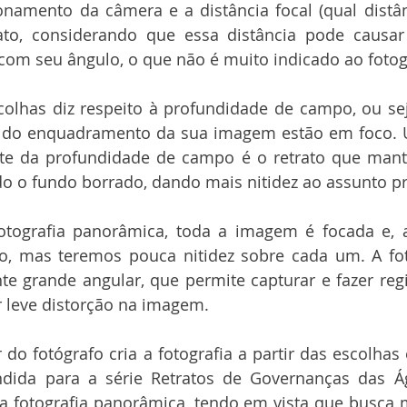
onamento da câmera e a distância focal (qual distâ
ato, considerando que essa distância pode causar 
m seu ângulo, o que não é muito indicado ao fotogra
lhas diz respeito à profundidade de campo, ou sej
 do enquadramento da sua imagem estão em foco. U
ste da profundidade de campo é o retrato que man
o o fundo borrado, dando mais nitidez ao assunto pri
tografia panorâmica, toda a imagem é focada e, a
o, mas teremos pouca nitidez sobre cada um. A foto
e grande angular, que permite capturar e fazer regi
 leve distorção na imagem. 
do fotógrafo cria a fotografia a partir das escolhas
dida para a série Retratos de Governanças das Ág
 fotografia panorâmica, tendo em vista que busca m