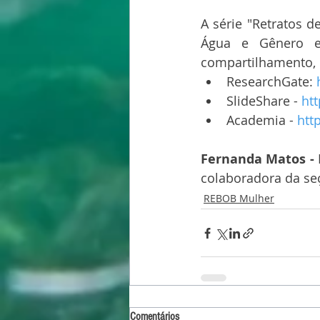
A série "Retratos 
Água e Gênero es
compartilhamento, d
ResearchGate: 
SlideShare - 
ht
Academia - 
htt
Fernanda Matos - 
colaboradora da s
REBOB Mulher
Comentários