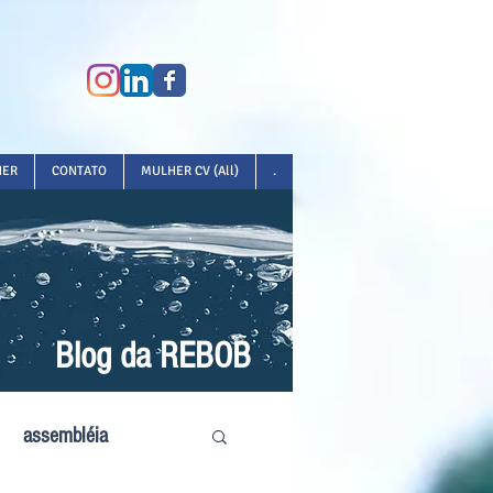
HER
CONTATO
MULHER CV (All)
.
Blog da REBOB
assembléia