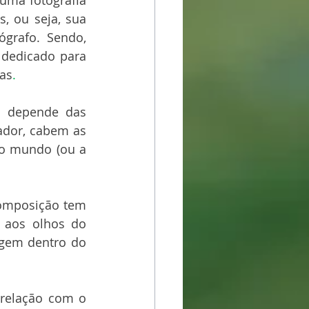
uma fotografia 
 ou seja, sua 
grafo. Sendo, 
dedicado para 
das
.
m depende das 
ador, cabem as 
o mundo (ou a 
omposição tem 
 aos olhos do 
gem dentro do 
 relação com o 