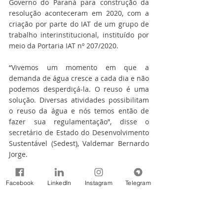
Governo do Paraná para construção da 
resolução aconteceram em 2020, com a 
criação por parte do IAT de um grupo de 
trabalho interinstitucional, instituído por 
meio da Portaria IAT nº 207/2020.
“Vivemos um momento em que a 
demanda de água cresce a cada dia e não 
podemos desperdiçá-la. O reuso é uma 
solução. Diversas atividades possibilitam 
o reuso da água e nós temos então de 
fazer sua regulamentação”, disse o 
secretário de Estado do Desenvolvimento 
Sustentável (Sedest), Valdemar Bernardo 
Jorge.
“Temos de ter a consciência de que 
Facebook
LinkedIn
Instagram
Telegram
precisamos atender a demanda de água 
para todos, neste momento, e também 
para as gerações futuras”, ressaltou ele.
IAT zera fila de espera de análise dos 