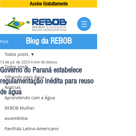
Assine Gratuitamente
Blog da REBOB
Post
Todos posts
13 de jul. de 2023
4 min de leitura
Todos posts
Governo do Paraná estabelece
Olhando para Água
regulamentação inédita para reuso
Notícias
de água
Aprendendo com a Água
REBOB Mulher
assembléia
Pavilhão Latino-Americano