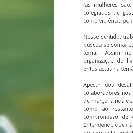
(as mulheres são,
colegiados de gest
como violência polí
Nesse sentido, tra
buscou-se somar es
tema.  Assim, no
organização do li
entusiastas na tem
Apesar dos desaf
colaboradores nos 
de março, ainda de
como ao restant
compromisso de en
Entendendo que nã
prezam pela quali