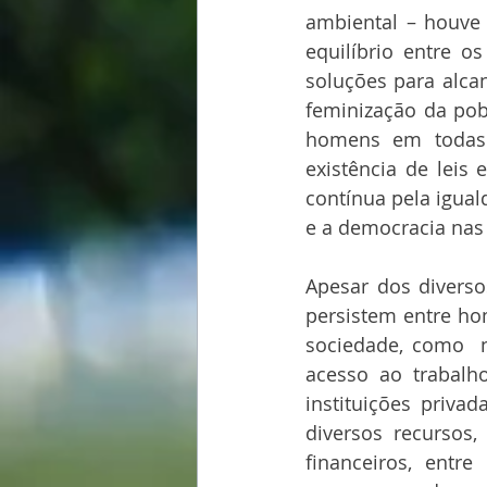
ambiental – houve
equilíbrio entre o
soluções para alca
feminização da pob
homens em todas a
existência de leis
contínua pela igua
e a democracia nas
Apesar dos diverso
persistem entre ho
sociedade, como  n
acesso ao trabalho
instituições priva
diversos recursos,
financeiros, entr