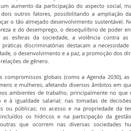
 um aumento da participação do aspecto social, m
s dois outros fatores, possibilitando a ampliação d
nçar o tão almejado desenvolvimento sustentável. Ne
reza e do desemprego, o desequilíbrio de poder ent
s esferas da sociedade, a violência contra as 
 e práticas discriminatórias destacam a necessidad
ldade, o desenvolvimento e a paz, a promoção dos di
 relações de gênero.
s compromissos globais (como a Agenda 2030), as 
mens e mulheres, afetando diversos âmbitos em que 
os ambientes de trabalho, principalmente no que di
 e à igualdade salarial; nas tomadas de decisões,
das ou públicas; no acesso e na propriedade da ter
 incluídos os hídricos e na participação da gestão
e outras que ocorrem nas diversas sociedades h