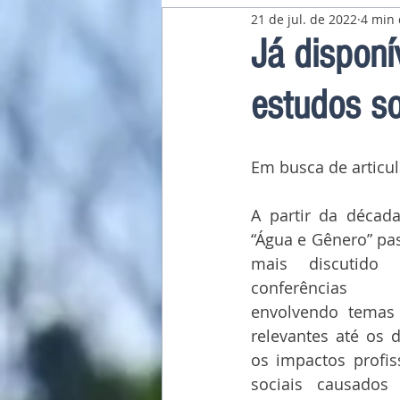
21 de jul. de 2022
4 min 
Pavilhão Latino-Americano
Já disponí
estudos s
Em busca de articul
A partir da décad
“Água e Gênero” pas
mais discutido
conferências i
envolvendo temas
relevantes até os 
os impactos profiss
sociais causados 