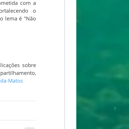
ometida com a 
rtalecendo o 
o lema é "Não 
icações sobre 
rtilhamento, 
nda-Matos