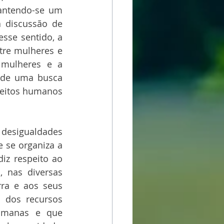
antendo-se um 
a discussão de 
sse sentido, a 
re mulheres e 
mulheres e a 
e de uma busca 
reitos humanos 
desigualdades 
se organiza a 
z respeito ao 
 nas diversas 
ra e aos seus 
 dos recursos 
umanas e que 