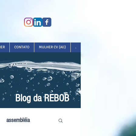
HER
CONTATO
MULHER CV (All)
.
Blog da REBOB
assembléia