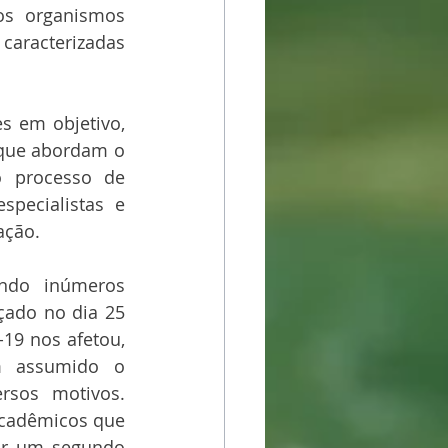
os organismos 
aracterizadas 
 em objetivo, 
 que abordam o 
 processo de 
pecialistas e 
ação.
ndo inúmeros 
çado no dia 25 
9 nos afetou, 
 assumido o 
rsos motivos. 
cadêmicos que 
ar um segundo 