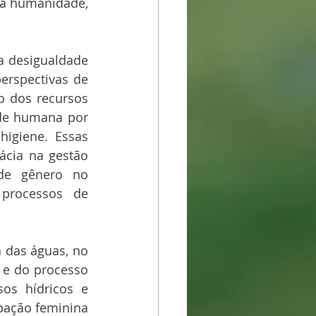
a humanidade, 
a desigualdade 
rspectivas de 
 dos recursos 
de humana por 
giene. Essas 
cia na gestão 
de gênero no 
processos de 
 das águas, no 
 e do processo 
os hídricos e 
pação feminina 