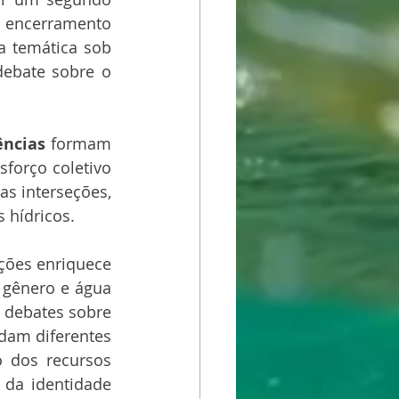
 encerramento 
a temática sob 
ebate sobre o 
ências
 formam 
forço coletivo 
s interseções, 
 hídricos.
ções enriquece 
 gênero e água 
 debates sobre 
dam diferentes 
 dos recursos 
 da identidade 