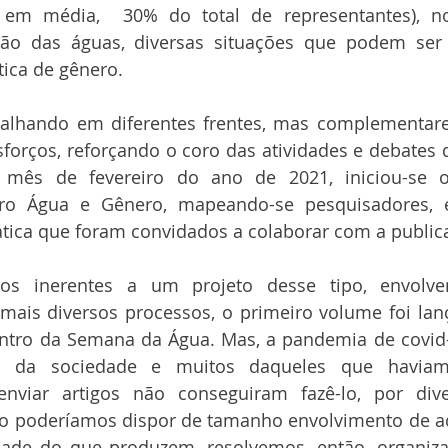
 em média,  30% do total de representantes), n
ão das águas, diversas situações que podem ser c
tica de gênero.
balhando em diferentes frentes, mas complementares
forços, reforçando o coro das atividades e debates
 mês de fevereiro do ano de 2021, iniciou-se o
vro Água e Gênero, mapeando-se pesquisadores, es
ática que foram convidados a colaborar com a public
ios inerentes a um projeto desse tipo, envolve
mais diversos processos, o primeiro volume foi lan
ntro da Semana da Água. Mas, a pandemia de covid-1
e da sociedade e muitos daqueles que haviam
viar artigos não conseguiram fazê-lo, por dive
o poderíamos dispor de tamanho envolvimento de a
dade do que produzem, resolvemos, então, organiz