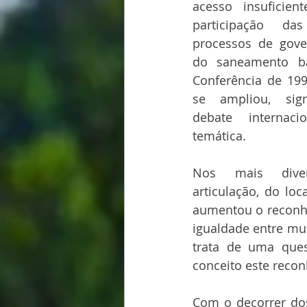
acesso insuficien
participação da
processos de gove
do saneamento bá
Conferência de 199
se ampliou, signi
debate internaci
temática.
Nos mais diver
articulação, do loca
aumentou o reconh
igualdade entre mu
trata de uma ques
conceito este recon
Com o decorrer dos