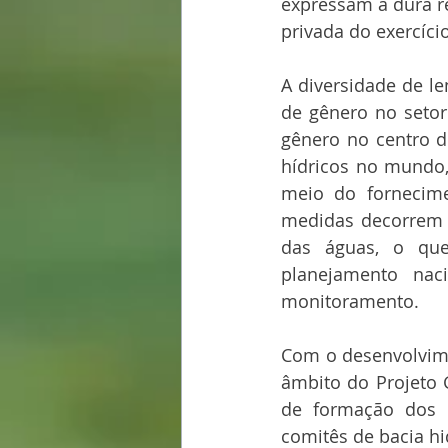
expressam a dura r
privada do exercíci
A diversidade de l
de gênero no setor
gênero no centro d
hídricos no mundo,
meio do fornecime
medidas decorrem d
das águas, o que
planejamento nac
monitoramento.
Com o desenvolvime
âmbito do Projeto G
de formação dos r
comitês de bacia hi