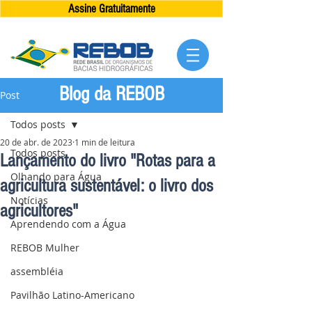
Assine Gratuitamente
Blog da REBOB
Post
Todos posts
20 de abr. de 2023
1 min de leitura
Todos posts
Lançamento do livro "Rotas para a
Olhando para Água
agricultura sustentável: o livro dos
Notícias
agricultores"
Aprendendo com a Água
REBOB Mulher
assembléia
Pavilhão Latino-Americano