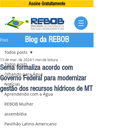
Assine Gratuitamente
Blog da REBOB
Post
Todos posts
13 de mar. de 2024
1 min de leitura
Todos posts
Sema formaliza acordo com
Olhando para Água
Governo Federal para modernizar
Notícias
gestão dos recursos hídricos de MT
Aprendendo com a Água
REBOB Mulher
assembléia
Pavilhão Latino-Americano