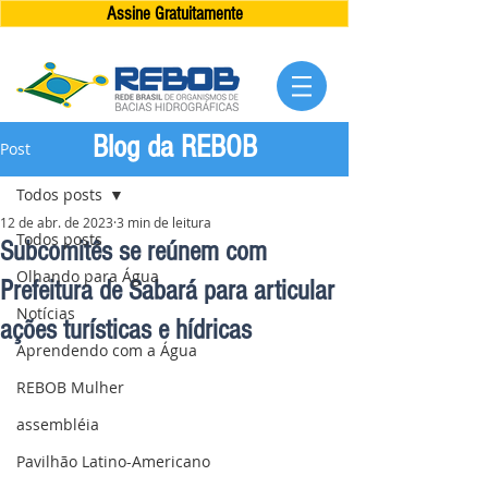
Assine Gratuitamente
Blog da REBOB
Post
Todos posts
12 de abr. de 2023
3 min de leitura
Todos posts
Subcomitês se reúnem com
Olhando para Água
Prefeitura de Sabará para articular
Notícias
ações turísticas e hídricas
Aprendendo com a Água
REBOB Mulher
assembléia
Pavilhão Latino-Americano