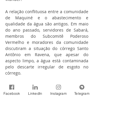
A relação conflituosa entre a comunidade 
de Maquiné e o abastecimento e 
qualidade da água são antigos. Em maio 
do ano passado, servidores de Sabará, 
membros do Subcomitê Poderoso 
Vermelho e moradores da comunidade 
discutiram a situação do córrego Santo 
Antônio em Ravena, que apesar do 
aspecto limpo, a água está contaminada 
pelo descarte irregular de esgoto no 
córrego.
Na ocasião, lideranças locais, com apoio 
do Subcomitê, fizeram um mutirão de 
Facebook
LinkedIn
Instagram
Telegram
limpeza no riacho, mas essa ação não 
resolveu o problema. Uma solução viável 
seria a utilização desses dois poços 
artesianos que estão na região de 
Ravena.