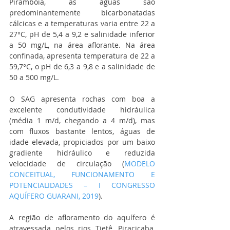
Pirambóia, as águas são 
predominantemente bicarbonatadas 
cálcicas e a temperaturas varia entre 22 a 
27°C, pH de 5,4 a 9,2 e salinidade inferior 
a 50 mg/L, na área aflorante. Na área 
confinada, apresenta temperatura de 22 a 
59,7°C, o pH de 6,3 a 9,8 e a salinidade de 
50 a 500 mg/L.
O SAG apresenta rochas com boa a 
excelente condutividade hidráulica 
(média 1 m/d, chegando a 4 m/d), mas 
com fluxos bastante lentos, águas de 
idade elevada, propiciados por um baixo 
gradiente hidráulico e reduzida 
velocidade de circulação (
MODELO 
CONCEITUAL, FUNCIONAMENTO E 
POTENCIALIDADES – I CONGRESSO 
AQUÍFERO GUARANI, 2019
).
A região de afloramento do aquífero é 
atravessada pelos rios Tietê, Piracicaba, 