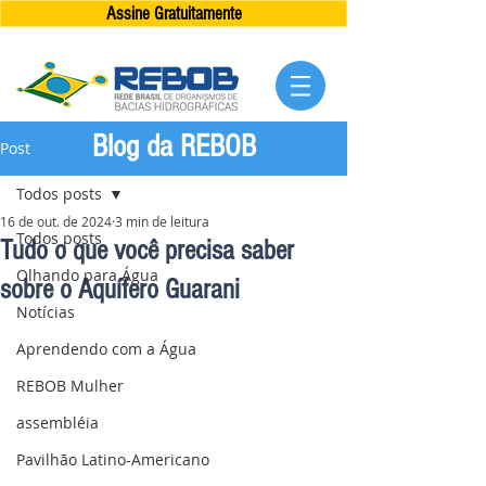
Assine Gratuitamente
Blog da REBOB
Post
Todos posts
16 de out. de 2024
3 min de leitura
Todos posts
Tudo o que você precisa saber
Olhando para Água
sobre o Aquífero Guarani
Notícias
Aprendendo com a Água
REBOB Mulher
assembléia
Pavilhão Latino-Americano