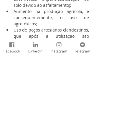
solo devido ao asfaltamento); 
Aumento na produção agrícola, e 
consequentemente, o uso de 
agrotóxicos; 
Uso de poços artesianos clandestinos, 
que após a utilização são 
abandonados sem a devida proteção.
É evidente a importância do SAG e o 
Facebook
LinkedIn
Instagram
Telegram
Brasil tem o privilégio de ter uma enorme 
reserva de água subterrânea. Quer saber 
mais sobre o SAG? Confira nossa 
entrevista com Roberto Kirchheim, 
Geólogo do Serviço Geológico do Brasil.
Videoplayer
Fonte:
Instituto Água Sustentável IAS
AGÊNCIA NACIONAL DE ÁGUAS, 2019
ALMEIDA, 2018
CETESB
INSTITUTO ÁGUA SUSTENTÁVEL, 2020