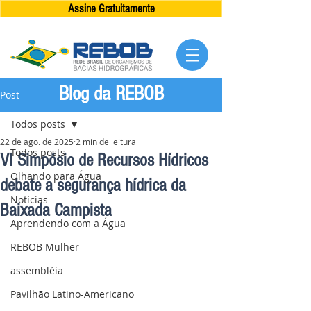
Assine Gratuitamente
Blog da REBOB
Post
Todos posts
22 de ago. de 2025
2 min de leitura
Todos posts
VI Simpósio de Recursos Hídricos
Olhando para Água
debate a segurança hídrica da
Notícias
Baixada Campista
Aprendendo com a Água
REBOB Mulher
assembléia
Pavilhão Latino-Americano