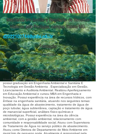
Mestranda em Gestão e Regulação de Recursos
Hídricos pelo Profágua, campus Itabira/MG.
d2022102744@unifei.edu.br
Formação
Mestrado
Experiência com água
Mestranda em Gestão e Regulação de Recursos Hídricos,
possui graduação em Engenharia Ambiental e Sanitária E
Tecnologia em Gestão Ambienta . Especialização em Gestão,
Licenciamento e Auditoria Ambiental. Realizou Aperfeiçoamento
em Educação Ambiental e cursou MBA em Engenharia e
Inovação. Possui experiência na área de recursos hídricos, com
ênfase na engenharia sanitária, atuando nos seguintes temas:
qualidade da água de abastecimento, tratamento de água de
poço tubular, água subterrânea, captação e tratamento de água
de manancial superficial, análises físico-químicas e
microbiológicas. Possui experiência na área da ciência
ambiental, com a gestão ambiental, relacionamento com
comunidade e responsabilidade social. Atuou com Supervisora
de Tratamento de Água no serviço público de abastecimento.
Atuou como Diretora de Departamento de Meio Ambiente em
município de pequeno porte. Atualmente é responsável pela