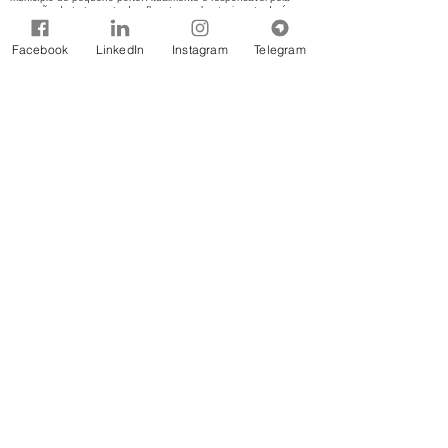
operação de tratamento de efluentes e abastecimento de água
em indústria Têxtil.
Facebook
LinkedIn
Instagram
Telegram
Temas
5. GOVERNANÇA EM RECURSOS HÍDRICOS
(ASPECTOS LEGAIS; INSTITUCIONAIS E
INSTRUMENTOS DA GESTÃO), 6. ÁGUA E
SANEAMENTO BÁSICO (POLITICAS
SETORIAIS)