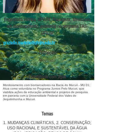
Engenheira Hídrica -UFVJM; Paisagista; Mestranda
em monitoramento ambiental no programa TAS-
UFVJM
grazielle.marinho@ufvjm.edu.br
Formação
Mestrado
Experiência com água
Monitoramento com biomarcadores na Bacia do Mucuri - MU 01;
Atua como voluntária no Programa Juntos Pelo Mucuri, que
viabiliza ações de educação ambiental e projetos de pesquisa
em parceria com a Universidade Federal dos Vales do
Jequitinhonha e Mucuri.
Temas
1. MUDANÇAS CLIMÁTICAS, 2. CONSERVAÇÃO;
USO RACIONAL E SUSTENTÁVEL DA ÁGUA