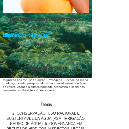
Pesquisadora da universidade do estado do
Amazonas - uea
katrianemonteiro@gmail.com
Formação
Mestrado
Experiência com água
Atualmente estou concluindo meu mestrado em gestão e
regulação dos recursos hídricos - ProfÁguas. E desde da minha
graduação venho pesquisando sobre aproveitamento de água
da chuva, visando a sustentabilidade econômica e social nas
comunidades ribeirinhas do Amazonas.
Temas
2. CONSERVAÇÃO; USO RACIONAL E
SUSTENTÁVEL DA ÁGUA (PSA; IRRIGAÇÃO;
REUSO DE ÁGUA), 5. GOVERNANÇA EM
RECURSOS HÍDRICOS (ASPECTOS LEGAIS;