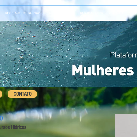
REVISTA ÁGUAS DO BRASIL
ACERVO
BLOG
REBOB MULHER
CONTATO
MULHE
CONTATO
O
ursos Hídricos