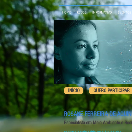
HOME
REBOB
INFORMATIVO
EVENTOS
INÍCIO
QUERO PARTICIPAR
ROSANE FERREIRA DE AQUIN
Especialista em Meio Ambiente e Rec