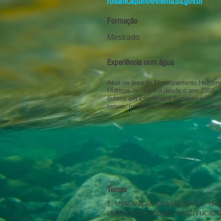
rosane.aquino@inema.ba.gov.br
Formação
Mestrado
Experiência com água
Atua na área de Monitoramento Hidrome
Hídricos no INEMA desde o ano 1998. T
ênfase em Engenharia Sanitária e Recur
temas: monitoramento hidrometeorológi
Temas
1. MUDANÇAS CLIMÁTICAS, 5. 
(ASPECTOS LEGAIS; INSTITUCIO