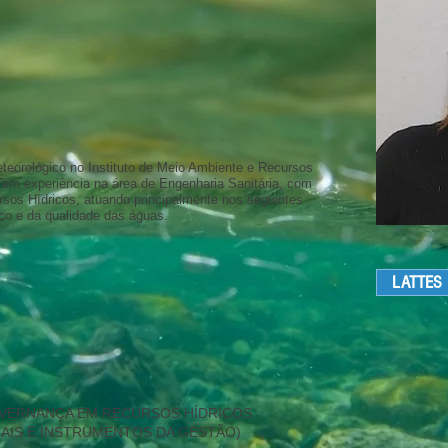
teorológico no Instituto de Meio Ambiente e Recursos
em experiência na área de Engenharia Sanitária, com
sos Hídricos, atuando principalmente nos seguintes
co e da qualidade das águas.
LATTES
GOVERNANÇA EM RECURSOS HÍDRICOS
NAIS E INSTRUMENTOS DA GESTÃO)