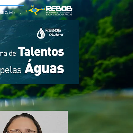
R CV (All)
.