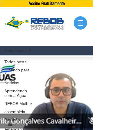
Assine Gratuitamente
Blog da REBOB
BLOG
Todos posts
Todos posts
Olhando para
Água
Notícias
Aprendendo
com a Água
REBOB Mulher
assembléia
Pavilhão
Latino-
Americano