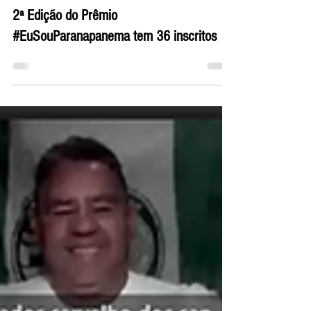
3 de out. de 2024
3 min de leitura
2ª Edição do Prêmio
#EuSouParanapanema tem 36 inscritos