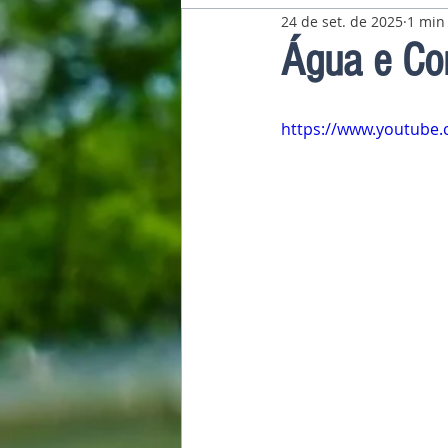
24 de set. de 2025
1 min 
Pavilhão Latino-Americano
Água e Co
https://www.youtube.