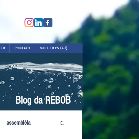
HER
CONTATO
MULHER CV (All)
.
Blog da REBOB
assembléia