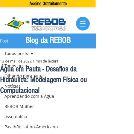
Assine Gratuitamente
Blog da REBOB
Post
Todos posts
13 de mai. de 2022
1 min de leitura
Todos posts
Água em Pauta - Desafios da
Olhando para Água
Hidráulica: Modelagem Física ou
Notícias
Computacional
Aprendendo com a Água
REBOB Mulher
assembléia
Pavilhão Latino-Americano