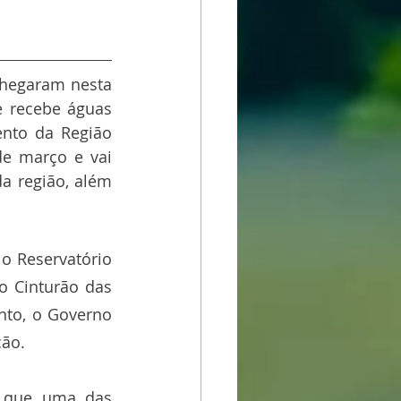
chegaram nesta 
e recebe águas 
nto da Região 
de março e vai 
a região, além 
o Reservatório 
 Cinturão das 
nto, o Governo 
ção.
a que uma das 