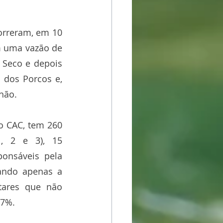
orreram, em 10 
m uma vazão de 
 Seco e depois 
 dos Porcos e, 
hão.
o CAC, tem 260 
, 2 e 3), 15 
ponsáveis pela 
ando apenas a 
ares que não 
,7%.