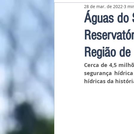
28 de mar. de 2022
3 min
Pavilhão Latino-Americano
Águas do 
Reservatór
Região de 
Cerca de 4,5 milhõ
segurança hídrica
hídricas da históri