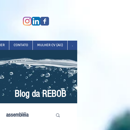
HER
CONTATO
MULHER CV (All)
.
Blog da REBOB
assembléia