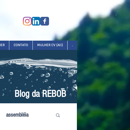
HER
CONTATO
MULHER CV (All)
.
Blog da REBOB
assembléia