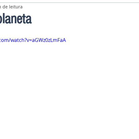
 de leitura
planeta
e.com/watch?v=aGWz0zLmFaA